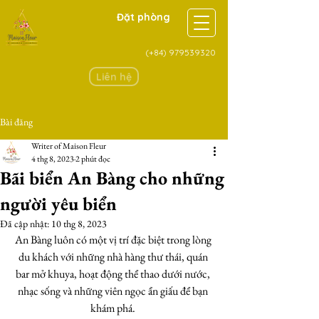
Đặt phòng
(+84)
979539320
Liên hệ
Bài đăng
Writer of Maison Fleur
4 thg 8, 2023
2 phút đọc
Bãi biển An Bàng cho những
người yêu biển
Đã cập nhật:
10 thg 8, 2023
An Bàng luôn có một vị trí đặc biệt trong lòng 
du khách với những nhà hàng thư thái, quán 
bar mở khuya, hoạt động thể thao dưới nước, 
nhạc sống và những viên ngọc ẩn giấu để bạn 
khám phá. 